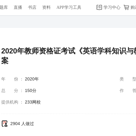
题库
直播
书店
资料
APP学习工具
学习中心
购
2020年教师资格证考试《英语学科知识与
案
年份
：
2020年
类
总分
：
150分
作
提供机构
：
233网校
2904 人做过