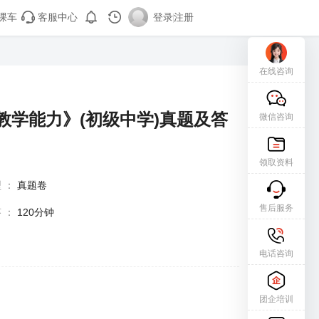
课车
客服中心
登录
|
注册
在线咨询
教学能力》(初级中学)真题及答
微信咨询
领取资料
型
：
真题卷
售后服务
答
：
120分钟
电话咨询
团企培训