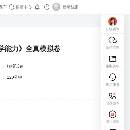
课车
客服中心
登录
|
注册
在线咨询
教学能力》全真模拟卷
微信咨询
型
：
模拟试卷
领取资料
答
：
120分钟
售后服务
电话咨询
团企培训