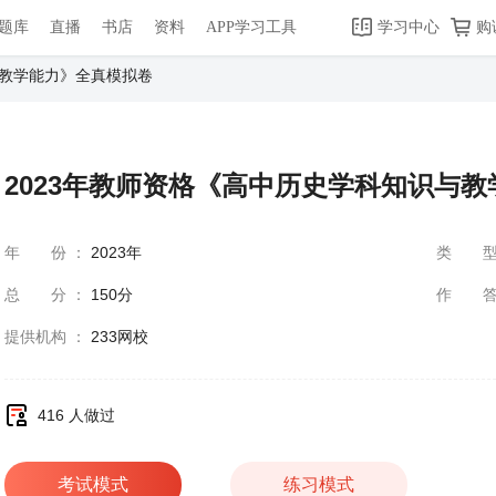
题库
直播
书店
资料
APP学习工具
学习中心
购
与教学能力》全真模拟卷
2023年教师资格《高中历史学科知识与
年份
：
2023年
类
总分
：
150分
作
提供机构
：
233网校
416 人做过
考试模式
练习模式