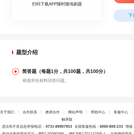
扫码下载APP随时随地刷题
下
题型介绍
简答题（每题1分，共100题，共100分）
根据所给材料回答问题。
关于我们
┊
合作联系
┊
教师合作
┊
网站声明
┊
帮助中心
┊
客服中心
┊
触屏版
违法和不良信息举报电话:：
0731-89907953
全国客服热线：
4000-800-233
增值
电信业务经营许可证：湘B2-20090096
湘ICP备17011479号-1
出版物经营许