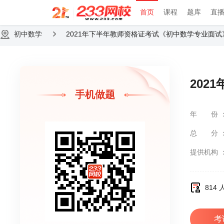
首页
课程
题库
直
初中数学
2021年下半年教师资格证考试《初中数学专业面
202
手机做题
年份
总分
提供机构
814
考