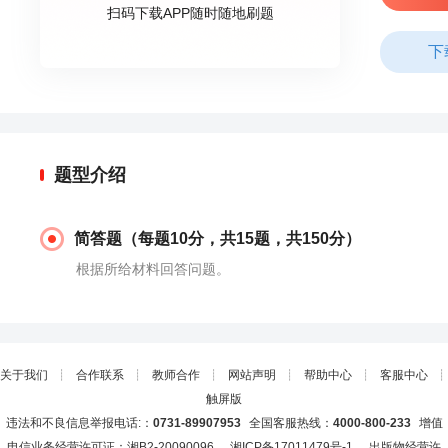
扫码下载APP随时随地刷题
下
题型介绍
简答题（每题10分，共15题，共150分）
根据所给材料回答问题。
关于我们
┊
合作联系
┊
教师合作
┊
网站声明
┊
帮助中心
┊
客服中心
┊
触屏版
违法和不良信息举报电话:：
0731-89907953
全国客服热线：
4000-800-233
增值
电信业务经营许可证：湘B2-20090096
湘ICP备17011479号-1
出版物经营许