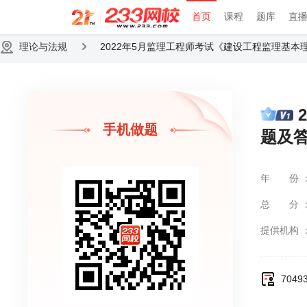
首页
课程
题库
直
理论与法规
2022年5月监理工程师考试《建设工程监理基本
手机做题
题及答
年份
总分
提供机构
704