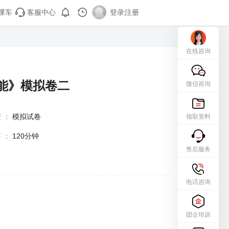
课车
客服中心
登录
|
注册
在线咨询
技能》模拟卷二
微信咨询
型
：
模拟试卷
领取资料
答
：
120分钟
售后服务
电话咨询
团企培训