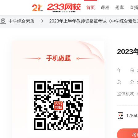
首页
课程
题库
直
中学综合素质
2023年上半年教师资格证考试《中学综合素
202
手机做题
年份
总分
提供机构
175
考