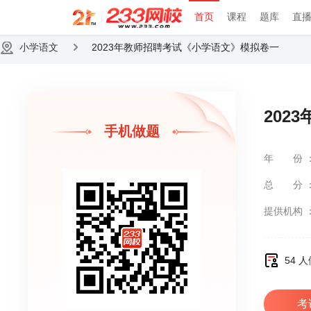
首页
课程
题库
直
小学语文
2023年教师招聘考试《小学语文》模拟卷一
202
手机做题
年份
总分
提供机构
54 
考