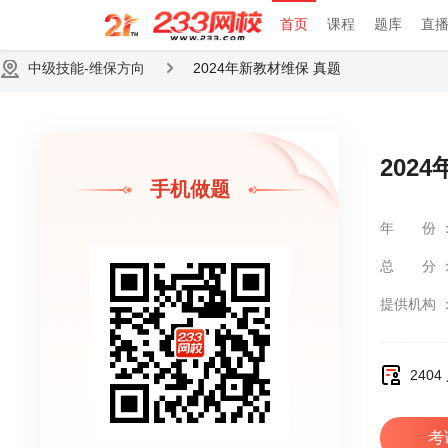
首页
课程
题库
直
中级技能-维保方向
2024年新教材维保 真题
202
手机做题
年份
总分
提供机构
240
考