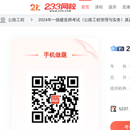
首页
课程
题库
直
公路工程
2024年一级建造师考试《公路工程管理与实务》真
手机做题
年份
总分
提供机构
523
考