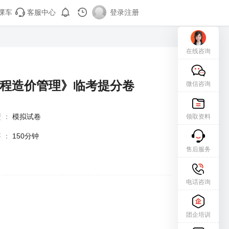
课车
客服中心
登录
|
注册
在线咨询
工程造价管理》临考提分卷
微信咨询
型
：
模拟试卷
领取资料
答
：
150分钟
售后服务
电话咨询
团企培训