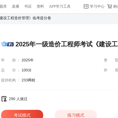
题库
直播
书店
资料
APP学习工具
学习中心
购
《建设工程造价管理》临考提分卷
2025年一级造价工程师考试《建设
年份
：
2025年
类
总分
：
100分
作
提供机构
：
233网校
290 人做过
考试模式
练习模式