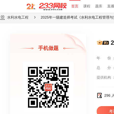
首页
课程
题库
直
水利水电工程
2025年一级建造师考试《水利水电工程管理
手机做题
年份
总分
提供机构
296
考