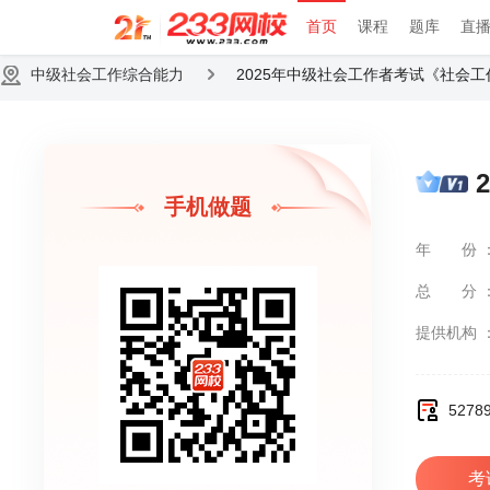
首页
课程
题库
直
中级社会工作综合能力
2025年中级社会工作者考试《社会
手机做题
年份
总分
提供机构
527
考