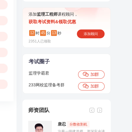
添加
监理工程师
课程顾问，
获取考试资料&领取优惠
12
45
12
时
分
秒
添加顾问
2351
人已领取
考试圈子
监理学霸君
233网校监理备考群
师资团队
唐忍
分数收割机
注册一级建造师，资深安全讲