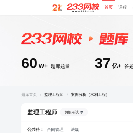
首页
课程
60
37
W+
亿+
题库题量
答
题库首页
监理工程师
案例分析（水利工程）
监理工程师
切换考试
公共科：
合同管理
法规