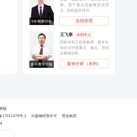
师。善于重点击破晦涩法理
点，轻松提升得分。
合同管理
8年教学经验
多年教学经
王飞寒
水利牛人
高校水利工程系教师，擅长在
知识点中抓重点、难点，并结
合案例分析。
案例分析（水利）
多年教学经验
8年教学经
屏版
备17011479号-1
出版物经营许可
营业执照
ed