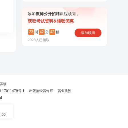
添加
教师公开招聘
课程顾问，
获取考试资料&领取优惠
23
42
42
时
分
秒
添加顾问
2028
人已领取
屏版
备17011479号-1
出版物经营许可
营业执照
ed