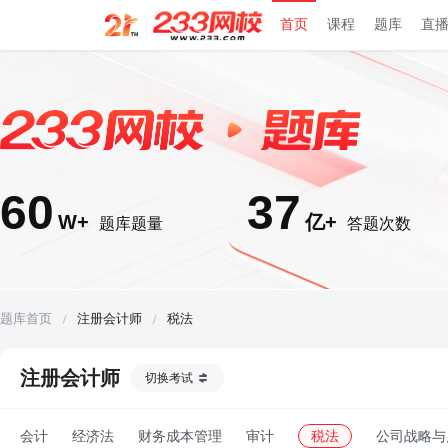
首页
课程
题库
直
60
37
W+
亿+
题库题量
答题次数
题库首页
注册会计师
税法
注册会计师
切换考试
会计
经济法
财务成本管理
审计
税法
公司战略与