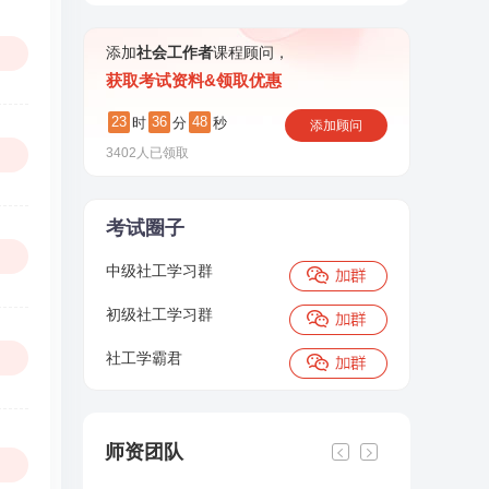
添加
社会工作者
课程顾问，
获取考试资料&领取优惠
23
36
48
时
分
秒
添加顾问
3402
人已领取
考试圈子
中级社工学习群
初级社工学习群
社工学霸君
师资团队