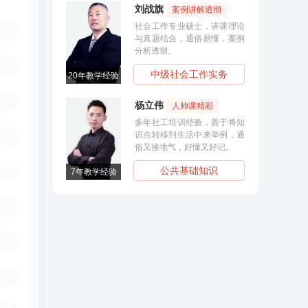
刘战旗
案例讲解透彻
社会工作专业硕士，讲课理论
与真题结合，通俗易懂，案例
分析透彻。
中级社会工作实务
20年教学经验
8年教学经
杨立伟
人帅课精彩
多年社工培训经验，善于将知
识点转移到生活中来举例，通
俗又接地气，好懂又好记。
公共基础知识
7年教学经验
20年教学经